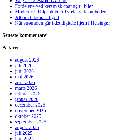
Valg af køreskole i Aarhus
Fordelene ved keramisk coating til biler
Moderne HR-løsninger til vækstvirksomheder
Alt om tilbehør til grill
Når strømmen går i det digitale hjem i Helsingør
Seneste kommentarer
Arkiver
august 2026
juli 2026
juni 2026
maj 2026
april 2026
marts 2026
februar 2026
januar 2026
december 2025
november 2025
oktober 2025
september 2025
august 2025
juli 2025
juni 2025