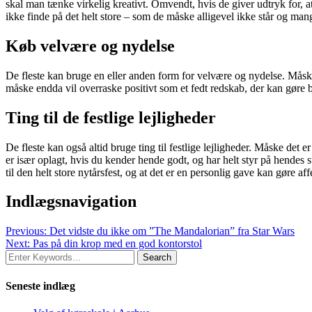
skal man tænke virkelig kreativt. Omvendt, hvis de giver udtryk for, at
ikke finde på det helt store – som de måske alligevel ikke står og mang
Køb velvære og nydelse
De fleste kan bruge en eller anden form for velvære og nydelse. Måsk
måske endda vil overraske positivt som et fedt redskab, der kan gør
Ting til de festlige lejligheder
De fleste kan også altid bruge ting til festlige lejligheder. Måske det
er især oplagt, hvis du kender hende godt, og har helt styr på hendes 
til den helt store nytårsfest, og at det er en personlig gave kan gøre af
Indlægsnavigation
Previous:
Det vidste du ikke om ”The Mandalorian” fra Star Wars
Next:
Pas på din krop med en god kontorstol
Seneste indlæg