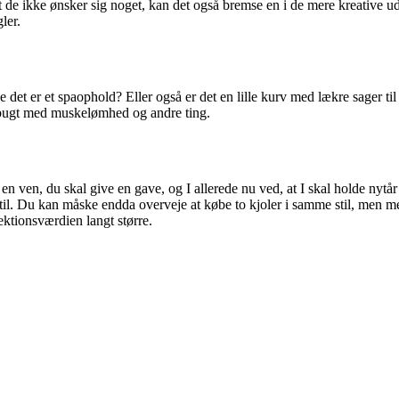
 de ikke ønsker sig noget, kan det også bremse en i de mere kreative udfo
ler.
e det er et spaophold? Eller også er det en lille kurv med lækre sager 
e bugt med muskelømhed og andre ting.
 er en ven, du skal give en gave, og I allerede nu ved, at I skal holde 
stil. Du kan måske endda overveje at købe to kjoler i samme stil, men m
fektionsværdien langt større.