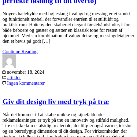
perfekte løsning til dit overtøj
Noyers hattehylde med bøjlestang i valnød og messing er et smukt
og funktionelt møbel, der forvandler entréen til et stilfuldt og
praktisk rum. Hattehylden skaber et elegant førstehåndsindtryk for
både beboere og gæster og sætter en klassisk tone for resten af
hjemmet. Med sin kombination af valnøddetræ og messingdetaljer er
den et bevis på godt […]
Continue Reading
november 18, 2024
artikler
Ingen kommentarer
Giv dit design liv med tryk på træ
Når det kommer til at skabe unikke og iøjnefaldende
reklameløsninger, er tryk på træ en innovativ og stilfuld mulighed.
Træ er ikke kun et alsidigt materiale; det tilføjer også varme, tekstur
og en bæredygtig dimension til dit design. For virksomheder, der
ønsker at skille sig ud, kan tryk på træ være en effektiv måde at […]