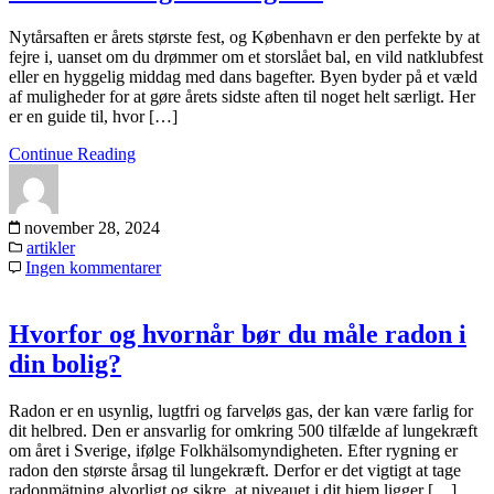
Nytårsaften er årets største fest, og København er den perfekte by at
fejre i, uanset om du drømmer om et storslået bal, en vild natklubfest
eller en hyggelig middag med dans bagefter. Byen byder på et væld
af muligheder for at gøre årets sidste aften til noget helt særligt. Her
er en guide til, hvor […]
Continue Reading
november 28, 2024
artikler
Ingen kommentarer
Hvorfor og hvornår bør du måle radon i
din bolig?
Radon er en usynlig, lugtfri og farveløs gas, der kan være farlig for
dit helbred. Den er ansvarlig for omkring 500 tilfælde af lungekræft
om året i Sverige, ifølge Folkhälsomyndigheten. Efter rygning er
radon den største årsag til lungekræft. Derfor er det vigtigt at tage
radonmätning alvorligt og sikre, at niveauet i dit hjem ligger […]