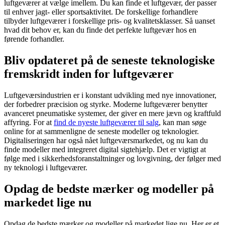
luftgeværer at vælge imellem. Du kan finde et luftgevær, der passer
til enhver jagt- eller sportsaktivitet. De forskellige forhandlere
tilbyder luftgeværer i forskellige pris- og kvalitetsklasser. Så uanset
hvad dit behov er, kan du finde det perfekte luftgevær hos en
førende forhandler.
Bliv opdateret på de seneste teknologiske
fremskridt inden for luftgeværer
Luftgeværsindustrien er i konstant udvikling med nye innovationer,
der forbedrer præcision og styrke. Moderne luftgeværer benytter
avanceret pneumatiske systemer, der giver en mere jævn og kraftfuld
affyring. For at
find de nyeste luftgeværer til salg
, kan man søge
online for at sammenligne de seneste modeller og teknologier.
Digitaliseringen har også nået luftgeværsmarkedet, og nu kan du
finde modeller med integreret digital sigtehjælp. Det er vigtigt at
følge med i sikkerhedsforanstaltninger og lovgivning, der følger med
ny teknologi i luftgeværer.
Opdag de bedste mærker og modeller på
markedet lige nu
Opdag de bedste mærker og modeller på markedet lige nu. Her er et