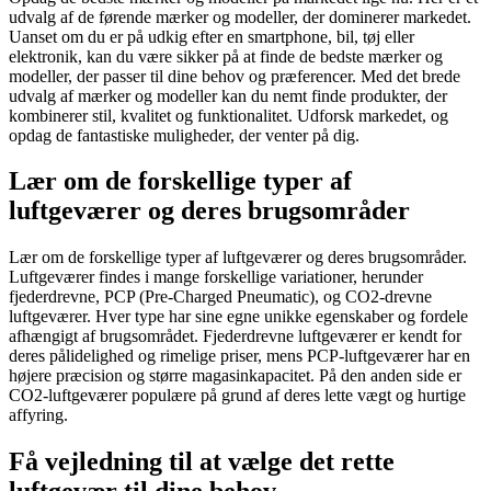
udvalg af de førende mærker og modeller, der dominerer markedet.
Uanset om du er på udkig efter en smartphone, bil, tøj eller
elektronik, kan du være sikker på at finde de bedste mærker og
modeller, der passer til dine behov og præferencer. Med det brede
udvalg af mærker og modeller kan du nemt finde produkter, der
kombinerer stil, kvalitet og funktionalitet. Udforsk markedet, og
opdag de fantastiske muligheder, der venter på dig.
Lær om de forskellige typer af
luftgeværer og deres brugsområder
Lær om de forskellige typer af luftgeværer og deres brugsområder.
Luftgeværer findes i mange forskellige variationer, herunder
fjederdrevne, PCP (Pre-Charged Pneumatic), og CO2-drevne
luftgeværer. Hver type har sine egne unikke egenskaber og fordele
afhængigt af brugsområdet. Fjederdrevne luftgeværer er kendt for
deres pålidelighed og rimelige priser, mens PCP-luftgeværer har en
højere præcision og større magasinkapacitet. På den anden side er
CO2-luftgeværer populære på grund af deres lette vægt og hurtige
affyring.
Få vejledning til at vælge det rette