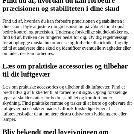
Find ud af, hvordan du kan forbedre
præcisionen og stabiliteten i dine skud
Find ud af, hvordan du kan forbedre præcisionen og stabiliteten i
dine skud. Prøv at justere din grebsposition på våbnet for at opnå
bedre kontrol og præcision. Undersøg forskellige skudteknikker og
find ud af, hvilken der fungerer bedst for dig. Øv dig regelmæssigt
for at opbygge muskelhukommelse og forbedre din teknik. Tag dig
tid til at analysere dine skud og identificer eventuelle svagheder eller
områder, der kan forbedres.
Læs om praktiske accessories og tilbehør
til dit luftgevær
Læs om praktiske accessories og tilbehør til dit luftgevær. Find et
bredt udvalg af kikkerter til at forbedre dit sigte. Opdag forskellige
typer af skulderstøtter for bedre stabilitet og komfort under
skydning. Find praktiske remme og tasker til at bære og opbevare dit
luftgevær på en sikker måde. Udforsk forskellige typer af
luftgeværsbøjler til at montere ekstra udstyr som lyddæmpere eller
lamper.
Bliv bekendt med lovgivningen om