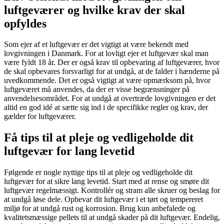
luftgeværer og hvilke krav der skal
opfyldes
Som ejer af et luftgevær er det vigtigt at være bekendt med
lovgivningen i Danmark. For at lovligt ejer et luftgevær skal man
være fyldt 18 år. Der er også krav til opbevaring af luftgeværer, hvor
de skal opbevares forsvarligt for at undgå, at de falder i hænderne på
uvedkommende. Det er også vigtigt at være opmærksom på, hvor
luftgeværet må anvendes, da der er visse begrænsninger på
anvendelsesområdet. For at undgå at overtræde lovgivningen er det
altid en god idé at sætte sig ind i de specifikke regler og krav, der
gælder for luftgeværer.
Få tips til at pleje og vedligeholde dit
luftgevær for lang levetid
Følgende er nogle nyttige tips til at pleje og vedligeholde dit
luftgevær for at sikre lang levetid. Start med at rense og smøre dit
luftgevær regelmæssigt. Kontrollér og stram alle skruer og beslag for
at undgå løse dele. Opbevar dit luftgevær i et tørt og tempereret
miljø for at undgå rust og korrosion. Brug kun anbefalede og
kvalitetsmæssige pellets til at undgå skader på dit luftgevær. Endelig,