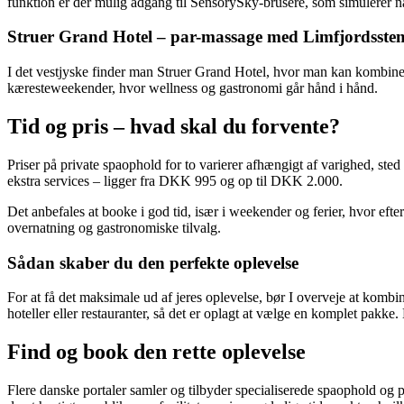
funktion er der mulig adgang til SensorySky-brusere, som simulerer na
Struer Grand Hotel – par-massage med Limfjordsste
I det vestjyske finder man Struer Grand Hotel, hvor man kan kombin
kæresteweekender, hvor wellness og gastronomi går hånd i hånd.
Tid og pris – hvad skal du forvente?
Priser på private spaophold for to varierer afhængigt af varighed, s
ekstra services – ligger fra DKK 995 og op til DKK 2.000.
Det anbefales at booke i god tid, især i weekender og ferier, hvor eft
overnatning og gastronomiske tilvalg.
Sådan skaber du den perfekte oplevelse
For at få det maksimale ud af jeres oplevelse, bør I overveje at kom
hoteller eller restauranter, så det er oplagt at vælge en komplet pakke
Find og book den rette oplevelse
Flere danske portaler samler og tilbyder specialiserede spaophold og pr