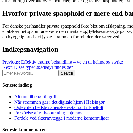
du et hurtigt overblik over faciliteter, priser og ledige tidspunkter, hvi
Hvorfor private spaophold er mere end ba
For danske par handler private spaophold ikke blot om afslapning, men 
et afskærmet spaområde være den mentale og følelsesmæssige pause, de
en hyggelig kro i det jyske – rammen for minder, der varer ved.
Indlægsnavigation
Previous:
Effektiv traume behandling – vejen til heling og styrke
Next:
Disse typer skadedyr findes der
Seneste indlæg
Alt om tilbehør til grill
Når strømmen går i det digitale hjem i Helsingør
Oplev den bedste italienske restaurant i Ebeltoft
Forståelse af gulvopretning i hjemmet
Fordele ved skærmvægge i moderne kontormiljøer
Seneste kommentarer