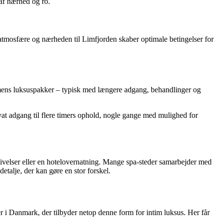
 af nærhed og ro.
tmosfære og nærheden til Limfjorden skaber optimale betingelser for
, mens luksuspakker – typisk med længere adgang, behandlinger og
ivat adgang til flere timers ophold, nogle gange med mulighed for
ivelser eller en hotelovernatning. Mange spa-steder samarbejder med
etalje, der kan gøre en stor forskel.
 i Danmark, der tilbyder netop denne form for intim luksus. Her får