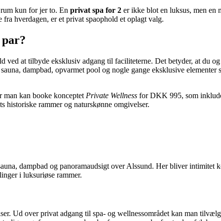
t rum kun for jer to. En
privat spa for 2
er ikke blot en luksus, men en m
fra hverdagen, er et privat spaophold et oplagt valg.
 par?
d ved at tilbyde eksklusiv adgang til faciliteterne. Det betyder, at du og
il sauna, dampbad, opvarmet pool og nogle gange eksklusive elementer 
or man kan booke konceptet
Private Wellness
for DKK 995, som inkludere
sets historiske rammer og naturskønne omgivelser.
 sauna, dampbad og panoramaudsigt over Alssund. Her bliver intimitet 
inger i luksuriøse rammer.
lser. Ud over privat adgang til spa- og wellnessområdet kan man tilvæl