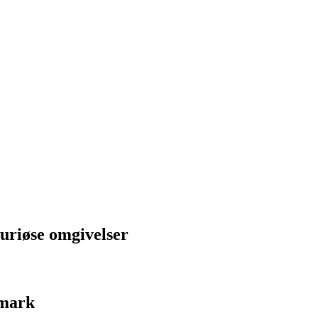
suriøse omgivelser
nmark