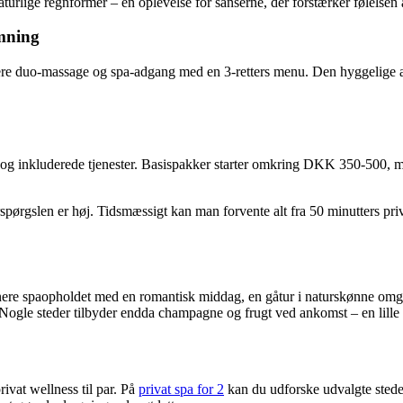
turlige regnformer – en oplevelse for sanserne, der forstærker følelsen
mning
ere duo-massage og spa-adgang med en 3-retters menu. Den hyggelige a
ted og inkluderede tjenester. Basispakker starter omkring DKK 350-500
erspørgslen er høj. Tidsmæssigt kan man forvente alt fra 50 minutters pr
binere spaopholdet med en romantisk middag, en gåtur i naturskønne omg
. Nogle steder tilbyder endda champagne og frugt ved ankomst – en lille d
ivat wellness til par. På
privat spa for 2
kan du udforske udvalgte steder