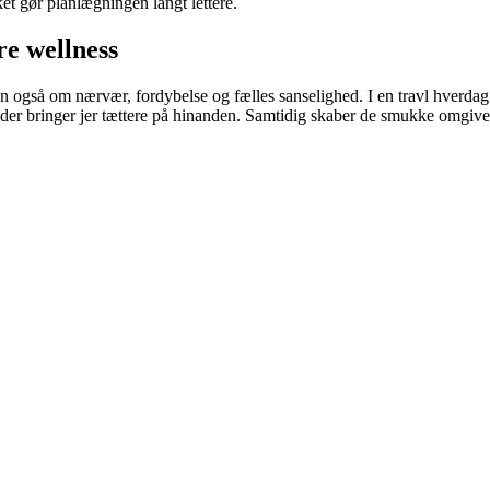
lket gør planlægningen langt lettere.
re wellness
også om nærvær, fordybelse og fælles sanselighed. I en travl hverdag fy
r bringer jer tættere på hinanden. Samtidig skaber de smukke omgivelse