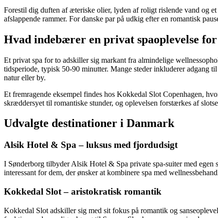
Forestil dig duften af æteriske olier, lyden af roligt rislende vand og e
afslappende rammer. For danske par på udkig efter en romantisk pause 
Hvad indebærer en privat spaoplevelse for
Et privat spa for to adskiller sig markant fra almindelige wellnessophol
tidsperiode, typisk 50-90 minutter. Mange steder inkluderer adgang t
natur eller by.
Et fremragende eksempel findes hos Kokkedal Slot Copenhagen, hv
skræddersyet til romantiske stunder, og oplevelsen forstærkes af slot
Udvalgte destinationer i Danmark
Alsik Hotel & Spa – luksus med fjordudsigt
I Sønderborg tilbyder Alsik Hotel & Spa private spa-suiter med egen
interessant for dem, der ønsker at kombinere spa med wellnessbehandl
Kokkedal Slot – aristokratisk romantik
Kokkedal Slot adskiller sig med sit fokus på romantik og sanseopleve